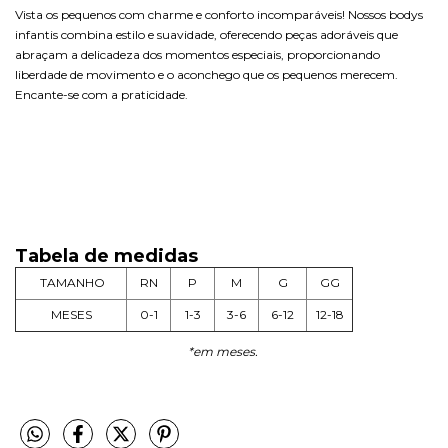
Vista os pequenos com charme e conforto incomparáveis! Nossos bodys
infantis combina estilo e suavidade, oferecendo peças adoráveis que
abraçam a delicadeza dos momentos especiais, proporcionando
liberdade de movimento e o aconchego que os pequenos merecem.
Encante-se com a praticidade.
Tabela de medidas
TAMANHO
RN
P
M
G
GG
MESES
0-1
1-3
3-6
6-12
12-18
*em meses.