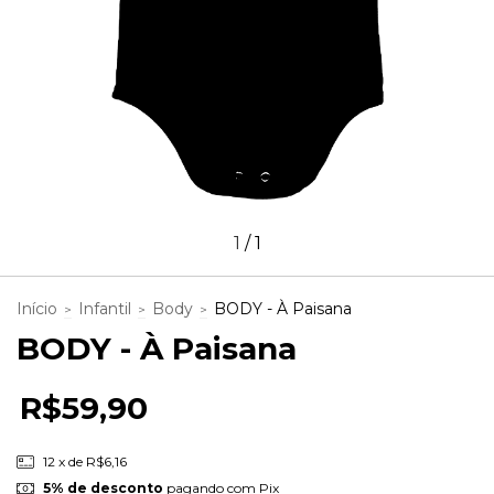
1
/
1
Início
Infantil
Body
BODY - À Paisana
>
>
>
BODY - À Paisana
R$59,90
12
x de
R$6,16
5% de desconto
pagando com Pix