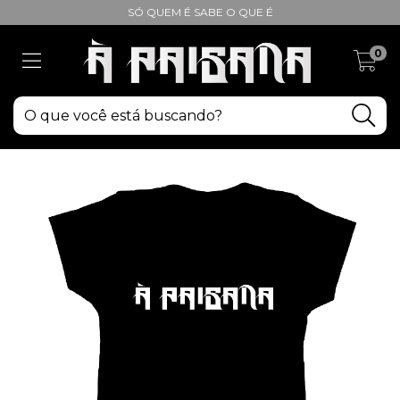
SÓ QUEM É SABE O QUE É
0