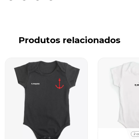
Produtos relacionados
2 c