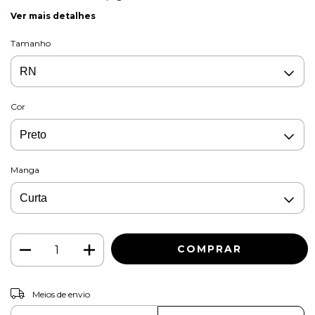
Ver mais detalhes
Tamanho
Cor
Manga
ALTERAR CEP
Entregas para o CEP:
Meios de envio