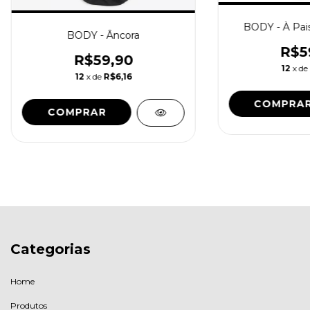
BODY - À Pais
BODY - Âncora
R$5
R$59,90
12
x de
12
x de
R$6,16
COMPRA
COMPRAR
Categorias
Home
Produtos