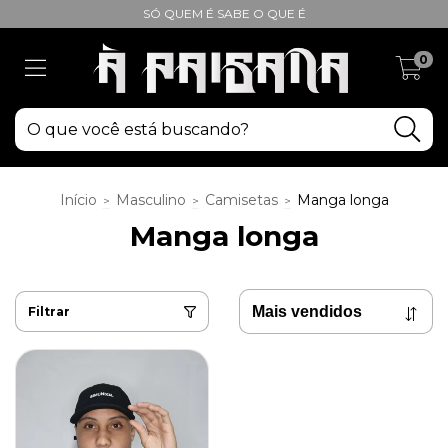
SÓ QUEM É SABE O QUE É
0
Início
Masculino
Camisetas
Manga longa
>
>
>
Manga longa
Filtrar