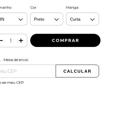
manho
Cor
Manga
ALTERAR CEP
regas para o CEP:
Meios de envio
CALCULAR
o sei meu CEP