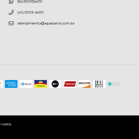
5541991136479
(41) 99113-6479
atendimento@apaisana.com.br
rvados.