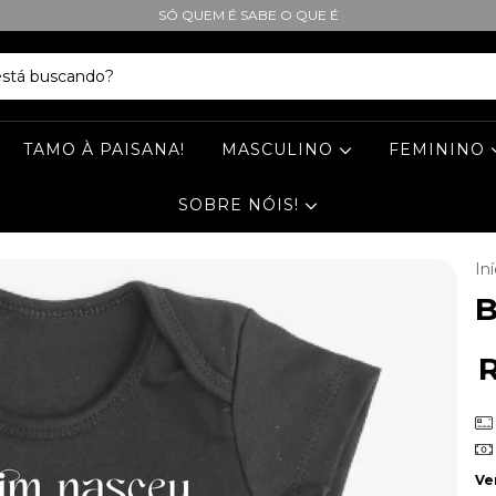
SÓ QUEM É SABE O QUE É
TAMO À PAISANA!
MASCULINO
FEMININO
SOBRE NÓIS!
Iní
B
Ve