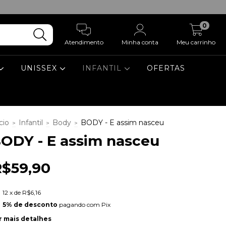
0
Atendimento
Minha conta
Meu carrinho
UNISSEX
INFANTIL
OFERTAS
cio
Infantil
Body
BODY - E assim nasceu
>
>
>
ODY - E assim nasceu
R$59,90
12
x de
R$6,16
5% de desconto
pagando com Pix
r mais detalhes