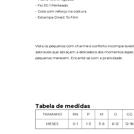
- Fio 30.1 Penteado
- Gola com reforço na costura
- Estampa Direct To Film
Vista os pequenos com charme e conforto incomparáveis! N
adoráveis que abraçam a delicadeza dos momentos especi
pequenos merecem. Encante-se com a praticidade.
Tabela de medidas
TAMANHO
RN
P
M
G
GG
MESES
0-1
1-3
3-6
6-12
12-18