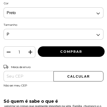
Cor
Tamanho
ALTERAR CEP
Entregas para o CEP:
Meios de envio
CALCULAR
Não sei meu CEP
Só quem é sabe o que é
valorizar as coisas que realmente importam na vida. Família, churrasco e o