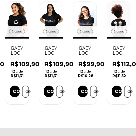
2 cores
2 cores
2 cores
2 cores
BABY
BABY
BABY
BABY
LOOK
LOOK
LOOK
LOOK
- É o
-
- A
- O
hino
Onde
Final
Campeão
00
R$109,90
R$109,90
R$99,90
R$112,
passa
dos
dos
12
x de
12
x de
12
x de
12
x de
deixa
sonhos
campeões
R$11,31
R$11,31
R$10,28
R$11,52
encanto
AR
COMPRAR
COMPRAR
COMPRAR
COMPR