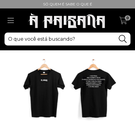
SÓ QUEM É SABE O QUE É
0